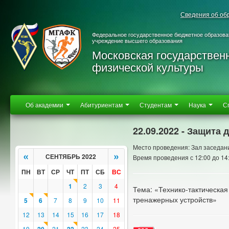
Сведения об об
Федеральное государственное бюджетное образова
учреждение высшего образования
Московская государствен
физической культуры
Об академии
Абитуриентам
Студентам
Наука
С
22.09.2022 - Защита
Место проведения: Зал заседан
«
»
СЕНТЯБРЬ 2022
Время проведения с 12:00 до 14
ПН
ВТ
СР
ЧТ
ПТ
СБ
ВС
1
2
3
4
Тема: «Технико-тактическа
тренажерных устройств»
5
6
7
8
9
10
11
12
13
14
15
16
17
18
19
21
23
24
25