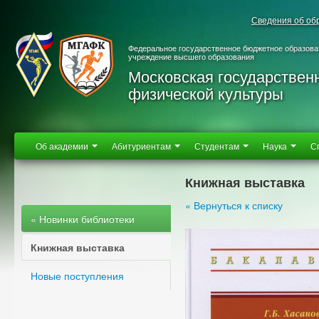
Сведения об об
Федеральное государственное бюджетное образова
учреждение высшего образования
Московская государствен
физической культуры
Об академии
Абитуриентам
Студентам
Наука
С
Книжная выставка
« Вернуться к списку
« Новинки библиотеки
Книжная выставка
Новые поступления