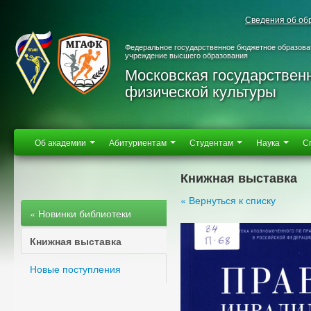
Сведения об об
Федеральное государственное бюджетное образова
учреждение высшего образования
Московская государствен
физической культуры
Об академии
Абитуриентам
Студентам
Наука
С
Книжная выставка
« Вернуться к списку
« Новинки библиотеки
Книжная выставка
Новые поступления