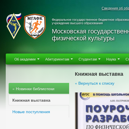
Сведения об об
Федеральное государственное бюджетное образова
учреждение высшего образования
Московская государствен
физической культуры
Об академии
Абитуриентам
Студентам
Наука
С
Книжная выставка
« Вернуться к списку
« Новинки библиотеки
Книжная выставка
Новые поступления