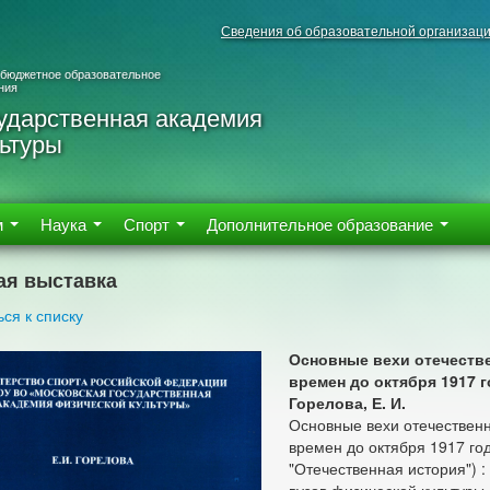
Сведения об образовательной организац
 бюджетное образовательное
ния
ударственная академия
ьтуры
м
Наука
Спорт
Дополнительное образование
ая выставка
ься к списку
Основные вехи отечеств
времен до октября 1917 
Горелова, Е. И.
Основные вехи отечествен
времен до октября 1917 го
"Отечественная история") :