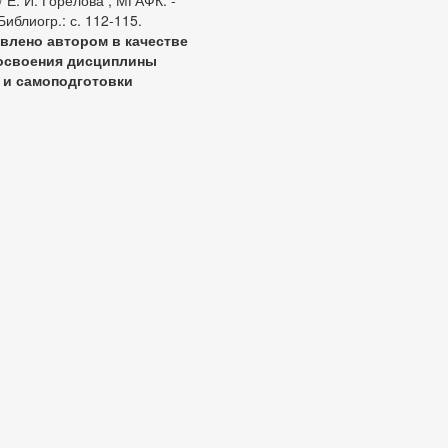
 Е. И. Горелова ; МГАФК. -
Библиогр.: с. 112-115.
влено автором в качестве
 освоения дисциплины
 и самоподготовки