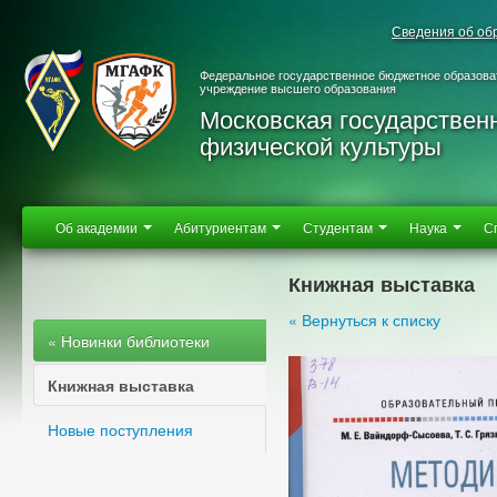
Сведения об об
Федеральное государственное бюджетное образова
учреждение высшего образования
Московская государствен
физической культуры
Об академии
Абитуриентам
Студентам
Наука
С
Книжная выставка
« Вернуться к списку
« Новинки библиотеки
Книжная выставка
Новые поступления