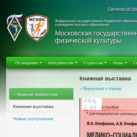
Сведения об об
Федеральное государственное бюджетное образова
учреждение высшего образования
Московская государствен
физической культуры
Об академии
Абитуриентам
Студентам
Наука
С
Книжная выставка
« Вернуться к списку
« Новинки библиотеки
Книжная выставка
Новые поступления