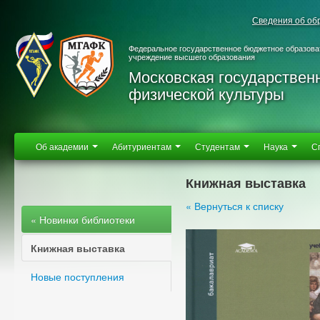
Сведения об об
Федеральное государственное бюджетное образова
учреждение высшего образования
Московская государствен
физической культуры
Об академии
Абитуриентам
Студентам
Наука
С
Книжная выставка
« Вернуться к списку
« Новинки библиотеки
Книжная выставка
Новые поступления