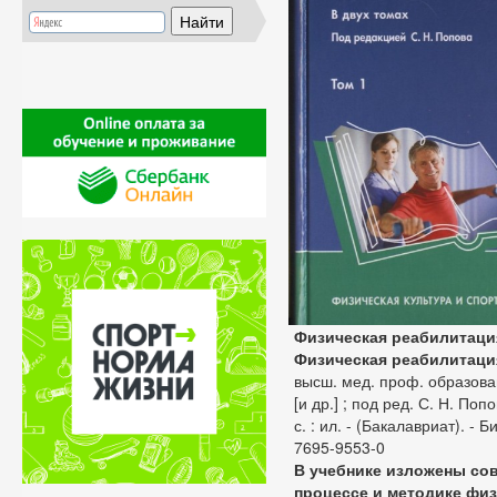
Физическая реабилитаци
Физическая реабилитаци
высш. мед. проф. образовани
[и др.] ; под ред. С. Н. Поп
с. : ил. - (Бакалавриат). - Б
7695-9553-0
В учебнике изложены со
процессе и методике фи