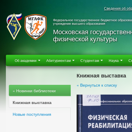
Сведения об об
Федеральное государственное бюджетное образова
учреждение высшего образования
Московская государствен
физической культуры
Об академии
Абитуриентам
Студентам
Наука
С
Книжная выставка
« Вернуться к списку
« Новинки библиотеки
Книжная выставка
Новые поступления