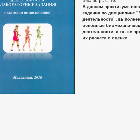
Библиогр.: с. 16.
В данном практикуме пр
задания по дисциплине 
деятельности", выполне
основные биомеханическ
деятельности, а также п
их расчета и оценки