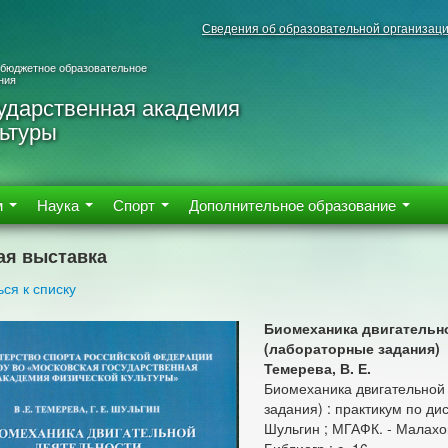
Сведения об образовательной организац
 бюджетное образовательное
ния
ударственная академия
ьтуры
м
Наука
Спорт
Дополнительное образование
ая выставка
ься к списку
Биомеханика двигательн
(лабораторные задания)
Темерева, В. Е.
Биомеханика двигательной
задания) : практикум по дис
Шульгин ; МГАФК. - Малаховка