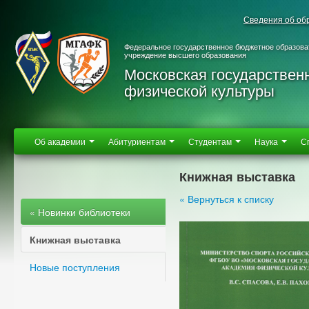
Сведения об об
Федеральное государственное бюджетное образова
учреждение высшего образования
Московская государствен
физической культуры
Об академии
Абитуриентам
Студентам
Наука
С
Книжная выставка
« Вернуться к списку
« Новинки библиотеки
Книжная выставка
Новые поступления