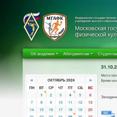
Федеральное государственное
учреждение высшего образова
Московская гос
физической кул
Об академии
Абитуриентам
Студента
31.10.
Место про
«
»
ОКТЯБРЬ 2024
Время нач
ПН
ВТ
СР
ЧТ
ПТ
СБ
ВС
1
2
3
4
5
6
Заседани
7
8
9
10
11
12
13
14
15
16
17
18
19
20
21
22
23
24
25
26
27