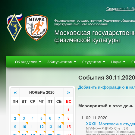
Сведения об об
Федеральное государственное бюджетное образова
учреждение высшего образования
Московская государствен
физической культуры
Об академии
Абитуриентам
Студентам
Наука
С
События 30.11.202
Добавить информацию в ка
«
»
НОЯБРЬ 2020
ПН
ВТ
СР
ЧТ
ПТ
СБ
ВС
Мероприятий в этот день 
1
02.11.2020
2
3
4
5
6
7
8
XXXIII Московские студ
9
10
11
12
13
14
15
МГАФК — РНИМУ Счет: 3:0
Место проведения: Универсаль
21
22
Время проведения с 20:00 до 2