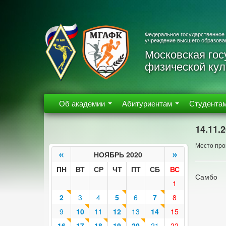
Федеральное государственное
учреждение высшего образова
Московская гос
физической кул
Об академии
Абитуриентам
Студента
14.11.
Место про
«
»
НОЯБРЬ 2020
ПН
ВТ
СР
ЧТ
ПТ
СБ
ВС
Самбо
1
2
3
4
5
6
7
8
9
10
11
12
13
14
15
16
17
18
19
20
21
22