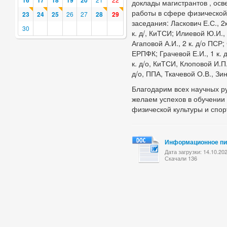
16
17
18
19
20
доклады магистрантов , ос
работы в сфере физической
23
24
25
26
27
28
29
заседания: Ласкович Е.С., 2к
30
к. д/, КиТСИ; Илиевой Ю.И., 
Агаповой А.И., 2 к. д/о ПСР; 
ЕРПФК; Грачевой Е.И., 1 к. 
к. д/о, КиТСИ, Клоповой И.П.,
д/о, ППА, Ткачевой О.В., Зин
Благодарим всех научных ру
желаем успехов в обучении
физической культуры и спор
Информационное п
Дата загрузки: 14.10.20
Скачали 136