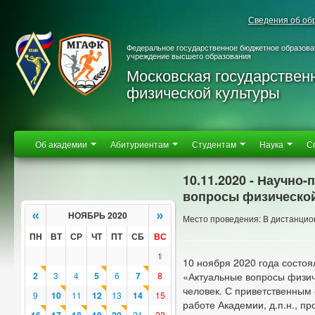
Сведения об об
Федеральное государственное бюджетное образова
учреждение высшего образования
Московская государствен
физической культуры
Об академии
Абитуриентам
Студентам
Наука
С
10.11.2020 - Научно
вопросы физической
«
»
НОЯБРЬ 2020
Место проведения: В дистанци
ПН
ВТ
СР
ЧТ
ПТ
СБ
ВС
1
10 ноября 2020 года состо
2
3
4
5
6
7
8
«Актуальные вопросы физиче
человек. С приветственным
9
10
11
12
13
14
15
работе Академии, д.п.н., 
21
22