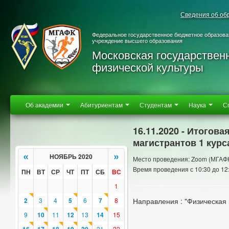
Сведения об об
Федеральное государственное бюджетное образова
учреждение высшего образования
Московская государствен
физической культуры
Об академии
Абитуриентам
Студентам
Наука
С
16.11.2020 - Итогов
магистрантов 1 курс
«
»
НОЯБРЬ 2020
Место проведения: Zoom (МГАФ
Время проведения с 10:30 до 12
ПН
ВТ
СР
ЧТ
ПТ
СБ
ВС
1
2
3
4
5
6
7
8
Направления : "Физическая 
9
10
11
12
13
14
15
21
22