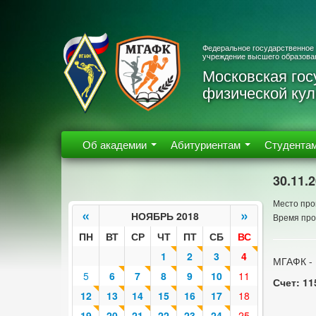
Федеральное государственное
учреждение высшего образова
Московская гос
физической кул
Об академии
Абитуриентам
Студента
30.11.
Место про
«
»
НОЯБРЬ 2018
Время про
ПН
ВТ
СР
ЧТ
ПТ
СБ
ВС
1
2
3
4
МГАФК -
5
6
7
8
9
10
11
Счет: 11
12
13
14
15
16
17
18
19
20
21
22
23
24
25