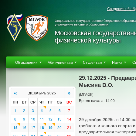
Сведения об об
Федеральное государственное бюджетное образова
учреждение высшего образования
Московская государствен
физической культуры
Об академии
Абитуриентам
Студентам
Наука
С
29.12.2025 - Предва
Мысина В.О.
«
»
ДЕКАБРЬ 2025
(МГАФК)
Время начала: 14:00
ПН
ВТ
СР
ЧТ
ПТ
СБ
ВС
1
2
3
4
5
6
7
8
9
10
11
12
13
14
29 декабря 2025г. в 14:00 
гребного и конного спорта 
15
16
17
18
19
20
21
предварительная экспертиз
22
23
24
26
27
28