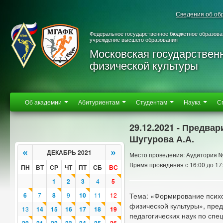
Сведения об об
Федеральное государственное бюджетное образова
учреждение высшего образования
Московская государствен
физической культуры
Об академии
Абитуриентам
Студентам
Наука
С
29.12.2021 - Предва
Шугурова А.А.
«
»
ДЕКАБРЬ 2021
Место проведения: Аудитория 
Время проведения с 16:00 до 17
ПН
ВТ
СР
ЧТ
ПТ
СБ
ВС
1
2
3
4
5
6
7
8
9
10
11
12
Тема: «Формирование психо
физической культуры», пред
13
14
15
16
17
18
19
педагогических наук по спе