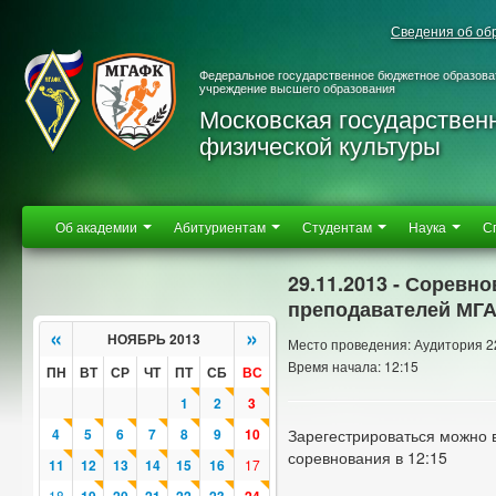
Сведения об об
Федеральное государственное бюджетное образова
учреждение высшего образования
Московская государствен
физической культуры
Об академии
Абитуриентам
Студентам
Наука
С
29.11.2013 - Соревн
преподавателей МГ
«
»
НОЯБРЬ 2013
Место проведения: Аудитория 2
Время начала: 12:15
ПН
ВТ
СР
ЧТ
ПТ
СБ
ВС
1
2
3
4
5
6
7
8
9
10
Зарегестрироваться можно в
соревнования в 12:15
11
12
13
14
15
16
17
18