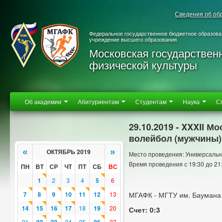
Сведения об об
Федеральное государственное бюджетное образова
учреждение высшего образования
Московская государствен
физической культуры
Об академии
Абитуриентам
Студентам
Наука
С
29.10.2019 - XXXII 
волейбол (мужчины)
«
»
ОКТЯБРЬ 2019
Место проведения: Универсальн
Время проведения с 19:30 до 21
ПН
ВТ
СР
ЧТ
ПТ
СБ
ВС
1
2
3
4
5
6
7
8
9
10
11
12
13
МГАФК - МГТУ им. Баумана
14
15
16
17
18
19
20
Счет: 0:3
21
24
25
27