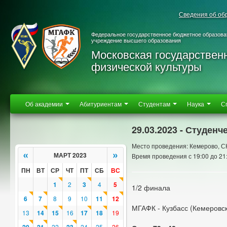
Сведения об об
Федеральное государственное бюджетное образова
учреждение высшего образования
Московская государствен
физической культуры
Об академии
Абитуриентам
Студентам
Наука
С
29.03.2023 - Студен
Место проведения: Кемерово, СК
«
»
МАРТ 2023
Время проведения с 19:00 до 21
ПН
ВТ
СР
ЧТ
ПТ
СБ
ВС
1
2
3
4
5
1/2 финала
6
7
8
9
10
11
12
МГАФК - Кузбасс (Кемеровск
13
14
15
16
17
18
19
22
24
25
26