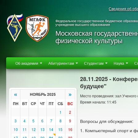
Сведения об об
Федеральное государственное бюджетное образова
учреждение высшего образования
Московская государствен
физической культуры
Об академии
Абитуриентам
Студентам
Наука
С
28.11.2025 - Конфер
будущее"
«
»
НОЯБРЬ 2025
Место проведения: зал Ученого 
Время начала: 11:45
ПН
ВТ
СР
ЧТ
ПТ
СБ
ВС
1
2
3
4
5
6
7
8
9
Вопросы для обсуждения:
10
11
12
13
14
15
16
1. Компьютерный спорт и фи
17
18
19
20
22
23