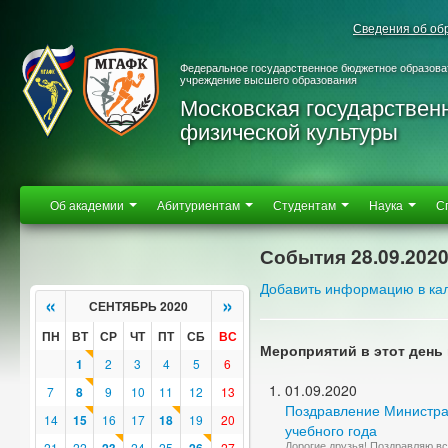
Сведения об об
Федеральное государственное бюджетное образова
учреждение высшего образования
Московская государствен
физической культуры
Об академии
Абитуриентам
Студентам
Наука
С
События 28.09.202
Добавить информацию в ка
«
»
СЕНТЯБРЬ 2020
ПН
ВТ
СР
ЧТ
ПТ
СБ
ВС
Мероприятий в этот день 
1
2
3
4
5
6
01.09.2020
7
8
9
10
11
12
13
Поздравление Министра 
14
15
16
17
18
19
20
учебного года
Дорогие друзья! Поздравляю вс
21
22
24
25
27