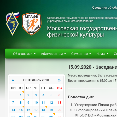
Сведения об об
Федеральное государственное бюджетное образова
учреждение высшего образования
Московская государствен
физической культуры
Об академии
Абитуриентам
Студентам
Наука
С
15.09.2020 - Заседан
Место проведения: Зал заседан
«
»
СЕНТЯБРЬ 2020
Время проведения с 15:00 до 17
ПН
ВТ
СР
ЧТ
ПТ
СБ
ВС
1
2
3
4
5
6
Повестка дня:
7
8
9
10
11
12
13
Утверждение Плана рабо
О формировании Плана 
14
15
16
17
18
19
20
ФГБОУ ВО «Московская 
21
22
24
25
27