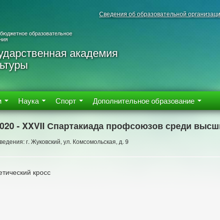
Сведения об образовательной организац
 бюджетное образовательное
ния
ударственная академия
ьтуры
м
Наука
Спорт
Дополнительное образование
2020 - XXVII Спартакиада профсоюзов среди выс
едения: г. Жуковский, ул. Комсомольская, д. 9
етический кросс