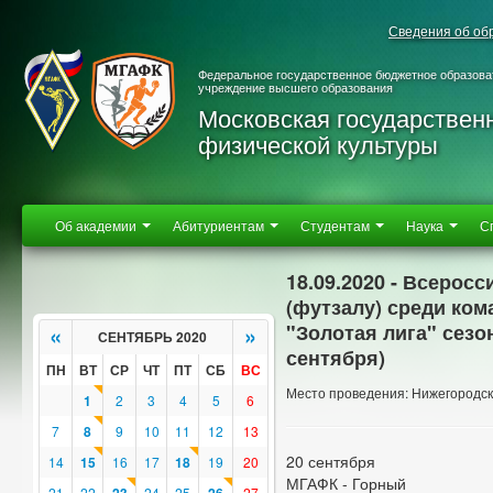
Сведения об об
Федеральное государственное бюджетное образова
учреждение высшего образования
Московская государствен
физической культуры
Об академии
Абитуриентам
Студентам
Наука
С
18.09.2020 - Всерос
(футзалу) среди ко
"Золотая лига" сезон
«
»
СЕНТЯБРЬ 2020
сентября)
ПН
ВТ
СР
ЧТ
ПТ
СБ
ВС
Место проведения: Нижегородска
1
2
3
4
5
6
7
8
9
10
11
12
13
20 сентября
14
15
16
17
18
19
20
МГАФК - Горный
21
22
24
25
27