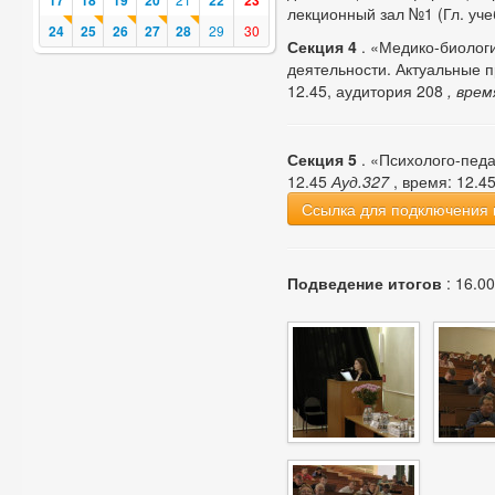
17
18
19
20
22
23
лекционный зал №1 (Гл. уче
24
25
26
27
28
29
30
Секция 4
. «Медико-биологи
деятельности. Актуальные 
12.45, аудитория 208
, врем
Секция 5
. «Психолого-педа
12.45
Ауд.327
, время: 12.4
Ссылка для подключения 
Подведение итогов
: 16.00