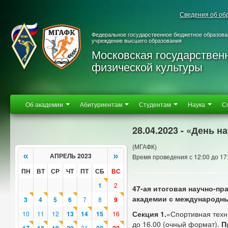
Сведения об об
Федеральное государственное бюджетное образова
учреждение высшего образования
Московская государствен
физической культуры
Об академии
Абитуриентам
Студентам
Наука
С
28.04.2023 - «День н
(МГАФК)
«
»
АПРЕЛЬ 2023
Время проведения с 12:00 до 17
ПН
ВТ
СР
ЧТ
ПТ
СБ
ВС
1
2
47-ая итоговая научно-п
академии с международн
3
4
5
6
7
8
9
Секция 1.
«Спортивная техни
10
11
12
13
14
15
16
до 16.00 (очный формат).
П
21