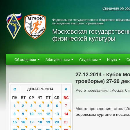
Сведения об об
Федеральное государственное бюджетное образова
учреждение высшего образования
Московская государствен
физической культуры
Об академии
Абитуриентам
Студентам
Наука
С
27.12.2014 - Кубок 
троеборье) 27-28 де
«
»
ДЕКАБРЬ 2014
Место проведения: г. Москва, 
ПН
ВТ
СР
ЧТ
ПТ
СБ
ВС
1
2
3
4
5
6
7
Место проведения: стрельб
8
9
10
11
12
13
14
Боровском кургане в пос.им
15
16
17
18
19
20
21
25