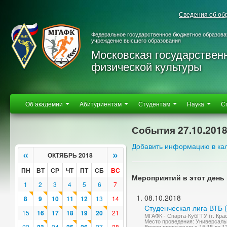
Сведения об об
Федеральное государственное бюджетное образова
учреждение высшего образования
Московская государствен
физической культуры
Об академии
Абитуриентам
Студентам
Наука
С
События 27.10.201
Добавить информацию в ка
«
»
ОКТЯБРЬ 2018
ПН
ВТ
СР
ЧТ
ПТ
СБ
ВС
Мероприятий в этот день 
1
2
3
4
5
6
7
08.10.2018
8
9
10
11
12
13
14
Студенческая лига ВТБ 
15
16
17
18
19
20
21
МГАФК - Спарта-КубГТУ (г. Красн
Место проведения: Универсаль
22
24
27
28
Время проведения с 15:15 до 1