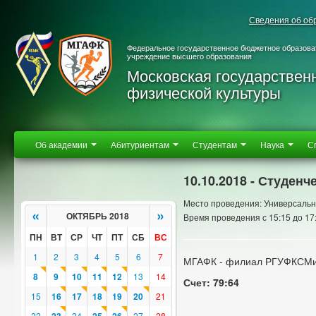
Сведения об об
Федеральное государственное бюджетное образова
учреждение высшего образования
Московская государствен
физической культуры
Об академии
Абитуриентам
Студентам
Наука
С
10.10.2018 - Студен
Место проведения: Универсальн
«
»
ОКТЯБРЬ 2018
Время проведения с 15:15 до 17
ПН
ВТ
СР
ЧТ
ПТ
СБ
ВС
1
2
3
4
5
6
7
МГАФК - филиал РГУФКСМиТ 
8
9
10
11
12
13
14
Счет: 79:64
15
16
17
18
19
20
21
22
24
27
28