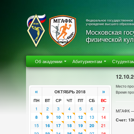
Федеральное государственное
учреждение высшего образова
Московская гос
физической кул
Об академии
Абитуриентам
Студента
12.10.
Место про
«
»
ОКТЯБРЬ 2018
Время про
ПН
ВТ
СР
ЧТ
ПТ
СБ
ВС
1
2
3
4
5
6
7
МГАФК 
8
9
10
11
12
13
14
Счет: 13
15
16
17
18
19
20
21
22
23
24
25
26
27
28