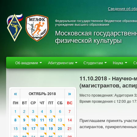
Сведения об об
Федеральное государственное бюджетное образова
учреждение высшего образования
Московская государствен
физической культуры
Об академии
Абитуриентам
Студентам
Наука
С
11.10.2018 - Научн
(магистрантов, аспи
«
»
ОКТЯБРЬ 2018
Место проведения: Аудитория 3
Время проведения с 12:00 до 17
ПН
ВТ
СР
ЧТ
ПТ
СБ
ВС
1
2
3
4
5
6
7
8
9
10
11
12
13
14
Приглашаем принять участи
аспирантов, прикрепленных
15
16
17
18
19
20
21
22
24
27
28