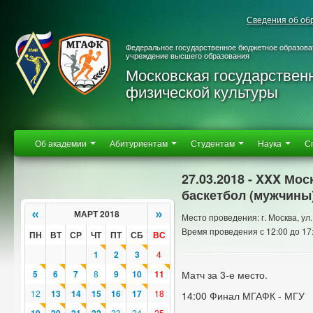
Сведения об об
Федеральное государственное бюджетное образова
учреждение высшего образования
Московская государствен
физической культуры
Об академии
Абитуриентам
Студентам
Наука
С
27.03.2018 - XXX Мо
баскетбол (мужчины
«
»
МАРТ 2018
Место проведения: г. Москва, у
Время проведения с 12:00 до 17
ПН
ВТ
СР
ЧТ
ПТ
СБ
ВС
1
2
3
4
5
6
7
8
9
10
11
Матч за 3-е место.
12
13
14
15
16
17
18
14:00 Финал МГАФК - МГУ
23
24
25