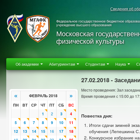
Сведения об об
Федеральное государственное бюджетное образова
учреждение высшего образования
Московская государствен
физической культуры
Об академии
Абитуриентам
Студентам
Наука
С
27.02.2018 - Заседан
Место проведения: Зал заседан
«
»
ФЕВРАЛЬ 2018
Время проведения с 15:00 до 17
ПН
ВТ
СР
ЧТ
ПТ
СБ
ВС
1
2
3
4
Повестка дня:
5
6
7
8
9
10
11
Итоги сдачи зимней эк
обучения (Лепешкина С.
12
13
14
15
16
17
18
Конкурсное избрание на
19
23