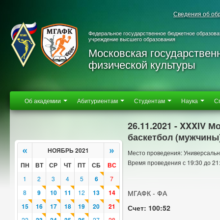
Сведения об об
Федеральное государственное бюджетное образова
учреждение высшего образования
Московская государствен
физической культуры
Об академии
Абитуриентам
Студентам
Наука
С
26.11.2021 - XXXIV 
баскетбол (мужчины
«
»
НОЯБРЬ 2021
Место проведения: Универсальн
Время проведения с 19:30 до 21
ПН
ВТ
СР
ЧТ
ПТ
СБ
ВС
1
2
3
4
5
6
7
8
9
10
11
12
13
14
МГАФК - ФА
15
16
17
18
19
20
21
Счет: 100:52
22
27
28