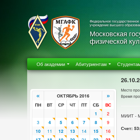
Федеральное государственное
учреждение высшего образова
Московская гос
физической кул
Об академии
Абитуриентам
Студента
26.10.
Место про
«
»
ОКТЯБРЬ 2016
Время про
ПН
ВТ
СР
ЧТ
ПТ
СБ
ВС
1
2
МИИТ - 
3
4
5
6
7
8
9
Счет: 53
10
11
12
13
14
15
16
17
18
19
20
21
22
23