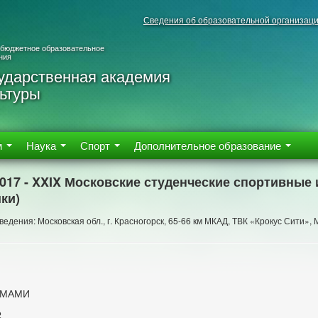
Сведения об образовательной организац
 бюджетное образовательное
ния
ударственная академия
ьтуры
м
Наука
Спорт
Дополнительное образование
2017 - XXIX Московские студенческие спортивные
ки)
едения: Московская обл., г. Красногорск, 65-66 км МКАД, ТВК «Крокус Сити»,
 МАМИ
2