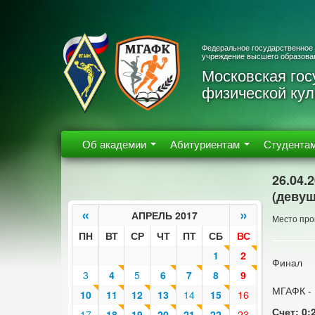
Федеральное государственное
учреждение высшего образова
Московская гос
физической кул
Об академии
Абитуриентам
Студента
26.04.
(девуш
«
»
АПРЕЛЬ 2017
Место пров
ПН
ВТ
СР
ЧТ
ПТ
СБ
ВС
1
2
Финал
3
4
5
6
7
8
9
МГАФК -
10
11
12
13
14
15
16
Счет: 0:
17
18
19
20
21
22
23