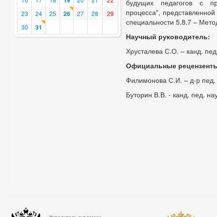
19
будущих педагогов с пр
процесса", представленной 
23
24
25
26
27
28
29
специальности 5.8.7 – Мет
30
31
Научный руководитель:
Хрусталева С.О. – канд. пед
Официальные рецензент
Филимонова С.И. – д-р пед.
Буторин В.В. - канд. пед. на