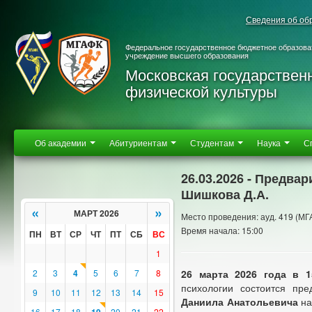
Сведения об об
Федеральное государственное бюджетное образова
учреждение высшего образования
Московская государствен
физической культуры
Об академии
Абитуриентам
Студентам
Наука
С
26.03.2026 - Предва
Шишкова Д.А.
«
»
МАРТ 2026
Место проведения: ауд. 419 (МГ
Время начала: 15:00
ПН
ВТ
СР
ЧТ
ПТ
СБ
ВС
1
2
3
4
5
6
7
8
26 марта 2026 года
в 1
психологии состоится пр
9
10
11
12
13
14
15
Даниила Анатольевича
на
16
17
18
20
21
22