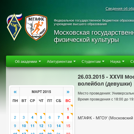
Сведения об об
Федеральное государственное бюджетное образова
учреждение высшего образования
Московская государствен
физической культуры
Об академии
Абитуриентам
Студентам
Наука
С
26.03.2015 - XXVII 
волейбол (девушки)
«
»
МАРТ 2015
Место проведения: Универсальн
Время проведения с 18:00 до 19
ПН
ВТ
СР
ЧТ
ПТ
СБ
ВС
1
2
3
4
5
6
7
8
МГАФК - МГОУ (Московский 
9
10
11
12
13
14
15
18
21
22