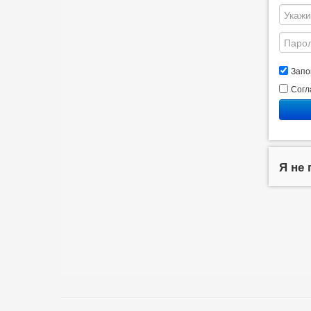
Запо
Согл
Я не 