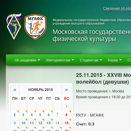
Сведения об об
Федеральное государственное бюджетное образова
учреждение высшего образования
Московская государствен
физической культуры
Об академии
Абитуриентам
Студентам
Наука
С
25.11.2015 - XXVIII 
волейбол (девушки)
«
»
НОЯБРЬ 2015
Место проведения: г. Москва
Время проведения с 18:30 до 20
ПН
ВТ
СР
ЧТ
ПТ
СБ
ВС
1
2
3
4
5
6
7
8
РХТУ - МГАФК
9
10
11
12
13
14
15
Счет: 0:3