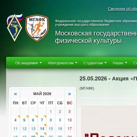
Сведения об об
Федеральное государственное бюджетное образова
учреждение высшего образования
Московская государствен
физической культуры
Об академии
Абитуриентам
Студентам
Наука
С
25.05.2026 - Акция 
(МГАФК)
«
»
МАЙ 2026
ПН
ВТ
СР
ЧТ
ПТ
СБ
ВС
1
2
3
4
5
6
7
8
9
10
11
12
13
14
15
16
17
18
19
22
23
24