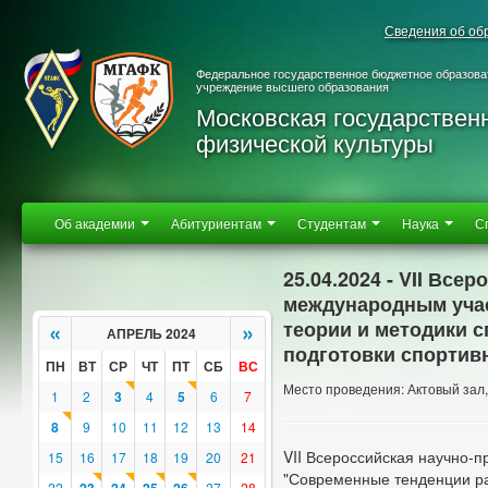
Сведения об об
Федеральное государственное бюджетное образова
учреждение высшего образования
Московская государствен
физической культуры
Об академии
Абитуриентам
Студентам
Наука
С
25.04.2024 - VII Вс
международным уча
теории и методики 
«
»
АПРЕЛЬ 2024
подготовки спортив
ПН
ВТ
СР
ЧТ
ПТ
СБ
ВС
Место проведения: Актовый зал, 
1
2
3
4
5
6
7
8
9
10
11
12
13
14
VII Всероссийская научно-
15
16
17
18
19
20
21
"Современные тенденции ра
22
27
28