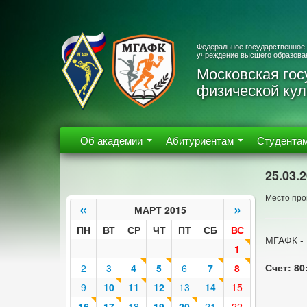
Федеральное государственное
учреждение высшего образова
Московская гос
физической кул
Об академии
Абитуриентам
Студента
25.03.
Место про
«
»
МАРТ 2015
ПН
ВТ
СР
ЧТ
ПТ
СБ
ВС
МГАФК -
1
Счет: 80
2
3
4
5
6
7
8
9
10
11
12
13
14
15
16
17
18
19
20
21
22