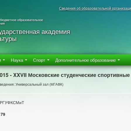
Сведения об образовательной организац
 бюджетное образовательное
ния
ударственная академия
ьтуры
м
Наука
Спорт
Дополнительное образование
2015 - XXVII Московские студенческие спортивные
ведения: Универсальный зал (МГАФК)
 РГУФКСМиТ
:79