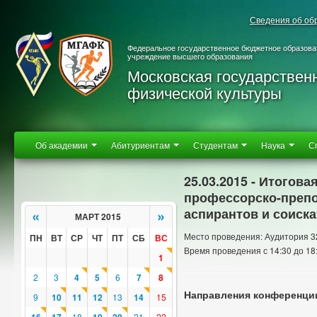
Сведения об об
Федеральное государственное бюджетное образова
учреждение высшего образования
Московская государствен
физической культуры
Об академии
Абитуриентам
Студентам
Наука
С
25.03.2015 - Итогов
профессорско-препо
аспирантов и соиск
«
»
МАРТ 2015
Место проведения: Аудитория 3
ПН
ВТ
СР
ЧТ
ПТ
СБ
ВС
Время проведения с 14:30 до 18
1
2
3
4
5
6
7
8
Направления конференци
9
10
11
12
13
14
15
18
21
22