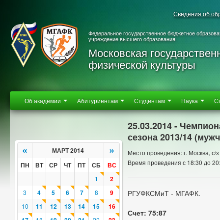
Сведения об об
Федеральное государственное бюджетное образова
учреждение высшего образования
Московская государствен
физической культуры
Об академии
Абитуриентам
Студентам
Наука
С
25.03.2014 - Чемпио
сезона 2013/14 (муж
«
»
МАРТ 2014
Место проведения: г. Москва, с
Время проведения с 18:30 до 20
ПН
ВТ
СР
ЧТ
ПТ
СБ
ВС
1
2
3
4
5
6
7
8
9
РГУФКСМиТ - МГАФК.
10
11
12
13
14
15
16
Счет: 75:87
18
22