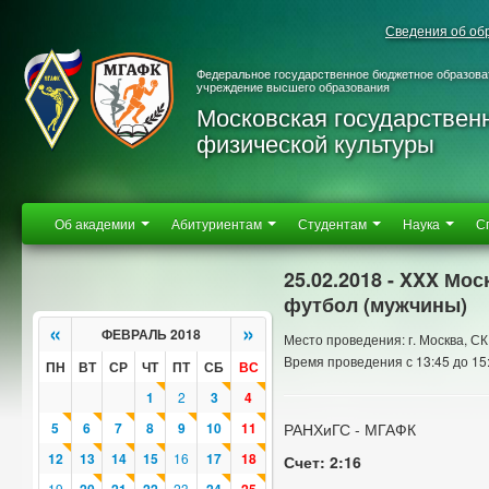
Сведения об об
Федеральное государственное бюджетное образова
учреждение высшего образования
Московская государствен
физической культуры
Об академии
Абитуриентам
Студентам
Наука
С
25.02.2018 - XXX Мо
футбол (мужчины)
«
»
ФЕВРАЛЬ 2018
Место проведения: г. Москва, СК
Время проведения с 13:45 до 15
ПН
ВТ
СР
ЧТ
ПТ
СБ
ВС
1
2
3
4
5
6
7
8
9
10
11
РАНХиГС - МГАФК
12
13
14
15
16
17
18
Счет: 2:16
19
23