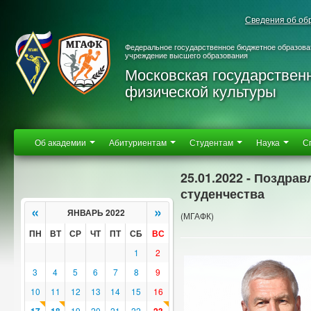
Сведения об об
Федеральное государственное бюджетное образова
учреждение высшего образования
Московская государствен
физической культуры
Об академии
Абитуриентам
Студентам
Наука
С
25.01.2022 - Поздра
студенчества
«
»
ЯНВАРЬ 2022
(МГАФК)
ПН
ВТ
СР
ЧТ
ПТ
СБ
ВС
1
2
3
4
5
6
7
8
9
10
11
12
13
14
15
16
19
20
21
22