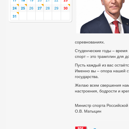
17
18
23
24
25
26
27
28
29
30
31
соревнованиях.
Студенческие годы – время 
спорт – это трамплин для 
Пусть каждый из вас остаё
Именно вы – опора нашей с
государства.
Желаю всем свершения наме
настроения, бодрости и кре
Министр спорта Российско
О.В. Матыцин