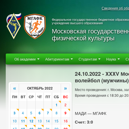
Сведения об об
Федеральное государственное бюджетное образова
учреждение высшего образования
Московская государствен
физической культуры
Об академии
Абитуриентам
Студентам
Наука
С
24.10.2022 - XXXV М
волейбол (мужчины)
«
»
ОКТЯБРЬ 2022
Место проведения: г. Москва, з
Время проведения с 18:30 до 20
ПН
ВТ
СР
ЧТ
ПТ
СБ
ВС
1
2
3
4
5
6
7
8
9
МАДИ — МГАФК
10
11
12
13
14
15
16
Счет: 3:0
17
21
22